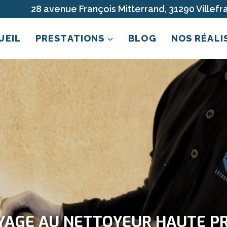
28 avenue François Mitterrand, 31290 Villef
UEIL
PRESTATIONS
BLOG
NOS RÉALI
YAGE AU NETTOYEUR HAUTE PR