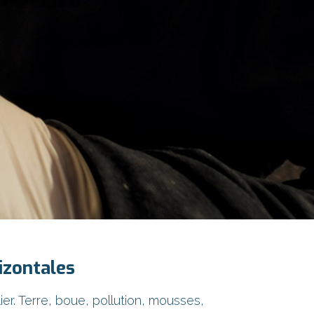
izontales
er. Terre, boue, pollution, mousses,