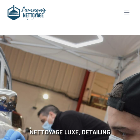
Aller
au
contenu
NETTOYAGE LUXE, DETAILING